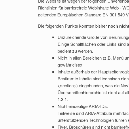
Die Website ist wegen der folgenden Unvereinba
Richtlinien für barrierefreie Webinhalte Web - 
geltenden Europäischen Standard EN 301 549 V3
Die folgenden Punkte konnten bisher
noch nicht
Unzureichende Größe von Berührungs
Einige Schaltflächen oder Links sind 
bedient zu werden.
Nicht in allen Bereichen (z.B. Menü u
gewährleistet.
Inhalte außerhalb der Hauptseitenregi
Bestimmte Inhalte sind technisch nic
Geme
<section>) eingebunden, was die Navi
Akti
Überschriftenhierarchie ist nicht au
1.3.1.
Nicht eindeutige ARIA-IDs:
Teilweise sind ARIA-Attribute mehrfac
unterstützenden Technologien führen 
Flyer, Broschüren sind nicht barrierefre