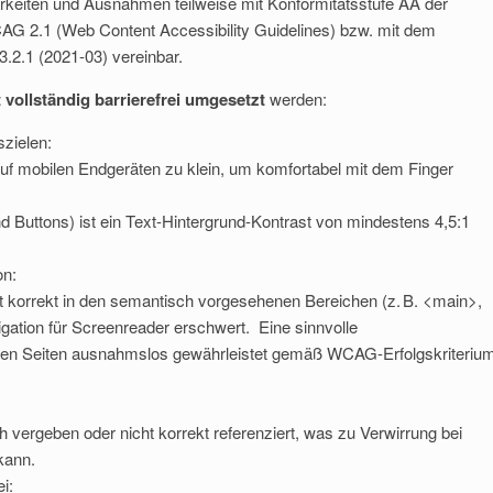
rkeiten und Ausnahmen teilweise mit Konformitätsstufe AA der
WCAG 2.1 (Web Content Accessibility Guidelines) bzw. mit dem
.2.1 (2021-03) vereinbar.
 vollständig barrierefrei umgesetzt
werden:
zielen:
auf mobilen Endgeräten zu klein, um komfortabel mit dem Finger
nd Buttons) ist ein Text-Hintergrund-Kontrast von mindestens 4,5:1
on:
Familien-Aktion 2026:
ht korrekt in den semantisch vorgesehenen Bereichen (z. B. <main>,
insame Familien-
Abenteuer auf dem
gation für Screenreader erschwert. Eine sinnvolle
on auf dem Pferdehof
Naturerlebnispfad
f allen Seiten ausnahmslos gewährleistet gemäß WCAG-Erfolgskriteriu
h vergeben oder nicht korrekt referenziert, was zu Verwirrung bei
kann.
i: