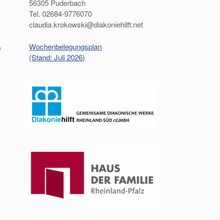
56305 Puderbach
Tel. 02684-9776070
claudia.krokowski@diakoniehilft.net
Wochenbelegungsplan
)
(Stand: Juli 2026)