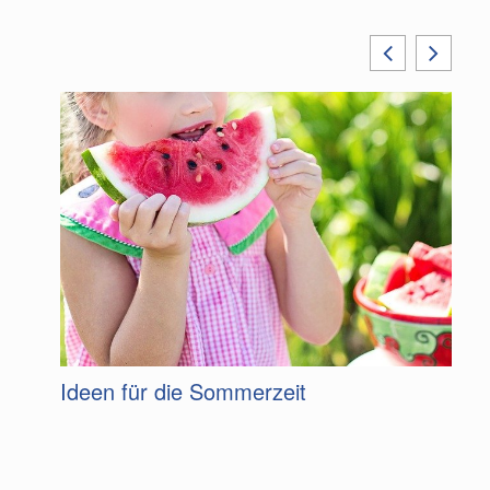
m
Ideen für die Sommerzeit
G
F