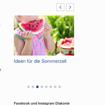
.
Ideen für die Sommerzeit
Gelungenes 
d
zum Tag der
Facebook und Instagram Diakonie