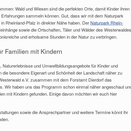
ommen: Wald und Wiesen sind die perfekten Orte, damit Kinder ihren
 Erfahrungen sammeln können. Gut, dass wir mit dem Naturpark
in Rheinland-Pfalz in direkter Nähe haben. Der
Naturpark Rhein-
inhänge sowie die Ortschaften, Täler und Wälder des Westerwaldes
rlebnisreiche und erholsame Stunden in der Natur zu verbringen.
r Familien mit Kindern
, Naturerlebnisse und Umweltbildungsangebote für Kinder und
n die besondere Eigenart und Schönheit der Landschaft näher zu
Familien-Aktion 2026:
n-Westerwald e.V. zusammen mit dem Forstamt Dierdorf das
insame Familien-
Abenteuer auf dem
us. Wir haben uns das Programm schon einmal näher angeschaut un
on auf dem Pferdehof
Naturerlebnispfad
lien mit Kindern gefunden. Einige davon möchten wir euch hier
taltungen sowie die Ansprechpartner und weitere Termine könnt ihr
nden.