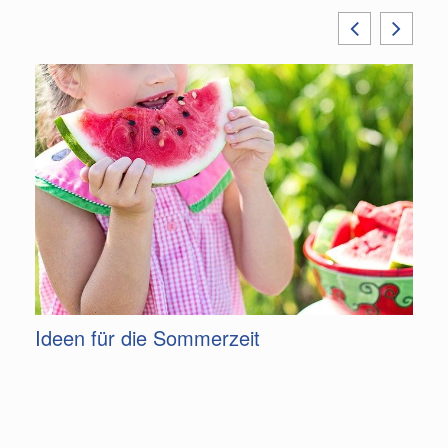
m
Ideen für die Sommerzeit
G
F