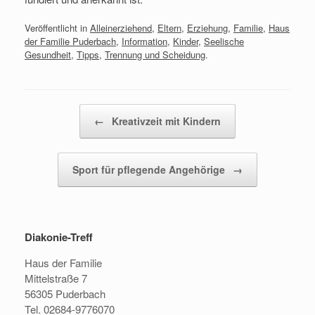
Veröffentlicht in
Alleinerziehend
,
Eltern
,
Erziehung
,
Familie
,
Haus
der Familie Puderbach
,
Information
,
Kinder
,
Seelische
Gesundheit
,
Tipps
,
Trennung und Scheidung
.
Beitragsnavigation
←
Kreativzeit mit Kindern
Sport für pflegende Angehörige
→
Diakonie-Treff
Haus der Familie
Mittelstraße 7
56305 Puderbach
Tel. 02684-9776070